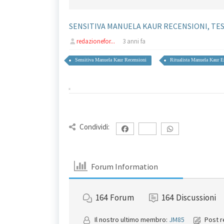
SENSITIVA MANUELA KAUR RECENSIONI, TE
redazionefor...
3 anni fa
Sensitiva Manuela Kaur Recensioni
Ritualista Manuela Kaur E
Condividi:
Forum Information
164
Forum
164
Discussioni
Il nostro ultimo membro:
JM85
Post r