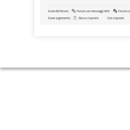
Icone del forum:
Forum con messaggi letti
Forum co
Icone argomento:
Senza risposta
Con risposte