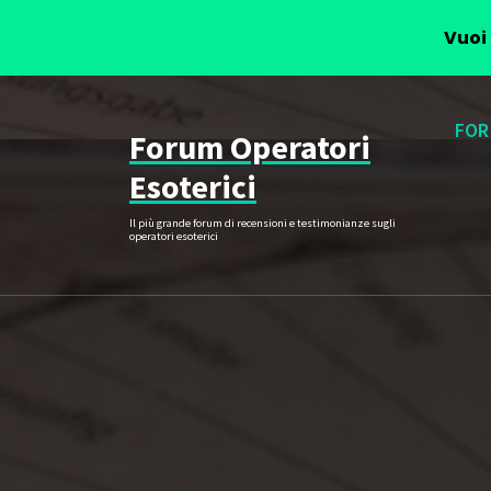
Vuoi 
Vai
al
FOR
Forum Operatori
contenuto
Esoterici
Il più grande forum di recensioni e testimonianze sugli
operatori esoterici