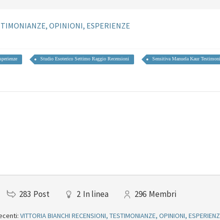
STIMONIANZE, OPINIONI, ESPERIENZE
sperienze
Studio Esoterico Settimo Raggio Recensioni
Sensitiva Manuela Kaur Testimon
283
Post
2
In linea
296
Membri
ecenti:
VITTORIA BIANCHI RECENSIONI, TESTIMONIANZE, OPINIONI, ESPERIEN