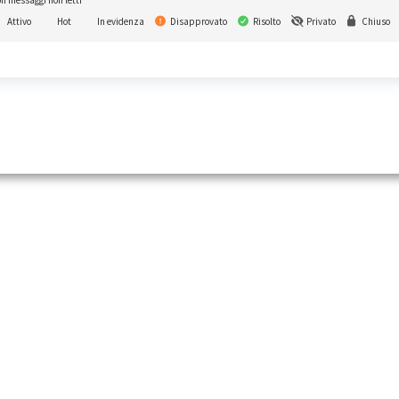
n messaggi non letti
Attivo
Hot
In evidenza
Disapprovato
Risolto
Privato
Chiuso