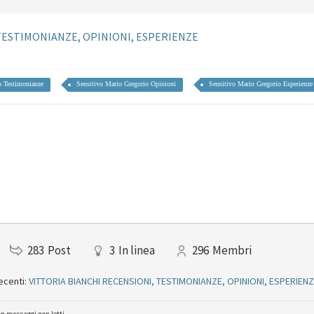
TESTIMONIANZE, OPINIONI, ESPERIENZE
o Testimonianze
Sensitivo Mario Gregorio Opinioni
Sensitivo Mario Gregorio Esperienze
283
Post
3
In linea
296
Membri
ecenti:
VITTORIA BIANCHI RECENSIONI, TESTIMONIANZE, OPINIONI, ESPERIEN