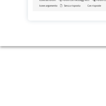
Icone del forum:
Forum con messaggi letti
Forum co
Icone argomento:
Senza risposta
Con risposte