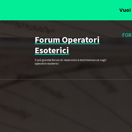
Vuoi 
Vai
al
FOR
Forum Operatori
contenuto
Esoterici
Il più grande forum di recensioni e testimonianze sugli
operatori esoterici