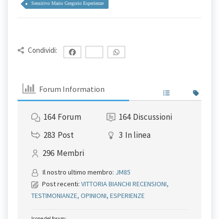
Sensitivo Mario Gregorio Esperienze
Condividi:
Forum Information
164
Forum
164
Discussioni
283
Post
3
In linea
296
Membri
Il nostro ultimo membro:
JM85
Post recenti:
VITTORIA BIANCHI RECENSIONI,
TESTIMONIANZE, OPINIONI, ESPERIENZE
Icone del forum: