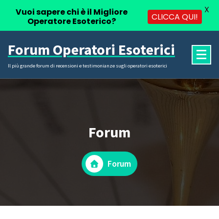
X
Vuoi sapere chi è il Migliore
CLICCA QUI!
Operatore Esoterico?
Vai
Forum Operatori Esoterici
al
contenuto
Il più grande forum di recensioni e testimonianze sugli operatori esoterici
Forum
Forum