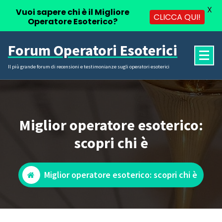
X
Vuoi sapere chi è il Migliore
CLICCA QUI!
Operatore Esoterico?
Vai
Forum Operatori Esoterici
al
contenuto
Il più grande forum di recensioni e testimonianze sugli operatori esoterici
Miglior operatore esoterico:
scopri chi è
Miglior operatore esoterico: scopri chi è