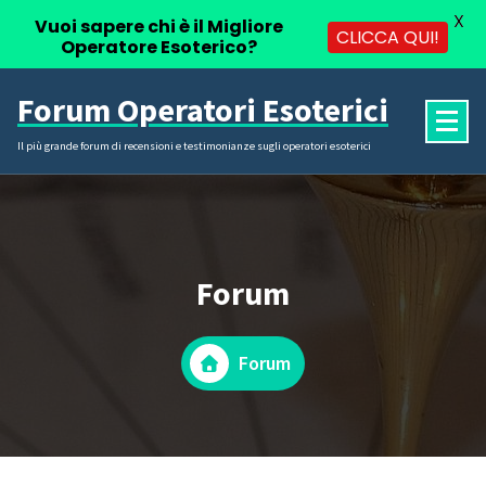
X
Vuoi sapere chi è il Migliore
CLICCA QUI!
Operatore Esoterico?
Vai
Forum Operatori Esoterici
al
contenuto
Il più grande forum di recensioni e testimonianze sugli operatori esoterici
Forum
Forum