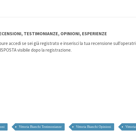
ECENSIONI, TESTIMONIANZE, OPINIONI, ESPERIENZE
ure accedi se sei già registrato e inserisci la tua recensione sull'operatr
POSTA visibile dopo la registrazione.
ioni
Vittoria Bianchi Testimonianze
Vittoria Bianchi Opinioni
Vittori