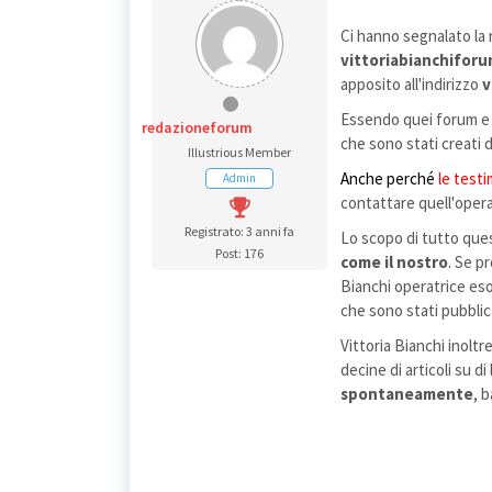
Ci hanno segnalato la 
vittoriabianchifor
apposito all'indirizzo
v
Essendo quei forum e q
redazioneforum
che sono stati creati 
Illustrious Member
Anche perché
le testi
Admin
contattare quell'oper
Registrato: 3 anni fa
Lo scopo di tutto ques
Post: 176
come il nostro
. Se p
Bianchi operatrice esot
che sono stati pubblica
Vittoria Bianchi inol
decine di articoli su di
spontaneamente
, 