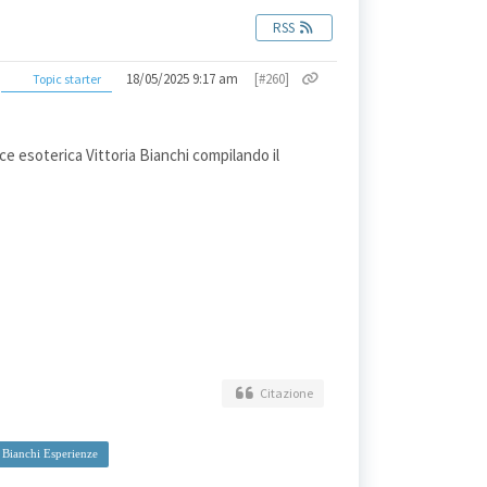
RSS
18/05/2025 9:17 am
[#260]
Topic starter
ice esoterica Vittoria Bianchi compilando il
Citazione
a Bianchi Esperienze