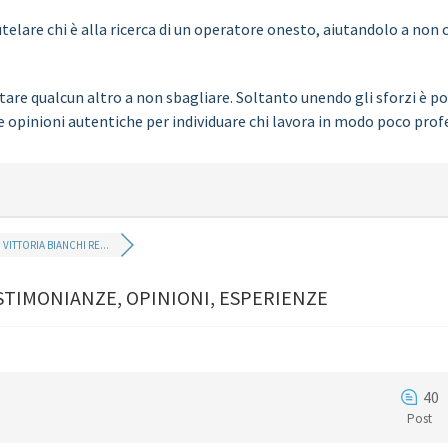
elare chi è alla ricerca di un operatore onesto, aiutandolo a non c
are qualcun altro a non sbagliare. Soltanto unendo gli sforzi è pos
e opinioni autentiche per individuare chi lavora in modo poco prof
VITTORIA BIANCHI RE...
STIMONIANZE, OPINIONI, ESPERIENZE
40
Post