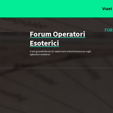
Vuoi 
Vai
al
FOR
Forum Operatori
contenuto
Esoterici
Il più grande forum di recensioni e testimonianze sugli
operatori esoterici