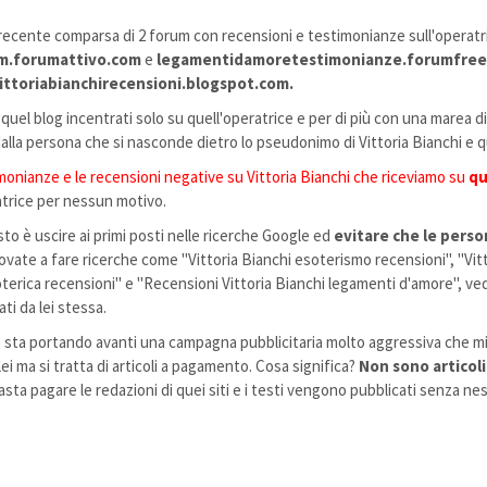
recente comparsa di 2 forum con recensioni e testimonianze sull'operatrice
um.forumattivo.com
e
legamentidamoretestimonianze.forumfree.
ittoriabianchirecensioni.blogspot.com.
uel blog incentrati solo su quell'operatrice e per di più con una marea di
dalla persona che si nasconde dietro lo pseudonimo di Vittoria Bianchi e 
monianze e le recensioni negative su Vittoria Bianchi che riceviamo su
qu
atrice per nessun motivo.
to è uscire ai primi posti nelle ricerche Google ed
evitare che le person
rovate a fare ricerche come "Vittoria Bianchi esoterismo recensioni", "Vitt
erica recensioni" e "Recensioni Vittoria Bianchi legamenti d'amore", vedret
ti da lei stessa.
tre sta portando avanti una campagna pubblicitaria molto aggressiva che 
 lei ma si tratta di articoli a pagamento. Cosa significa?
Non sono articoli
basta pagare le redazioni di quei siti e i testi vengono pubblicati senza ne