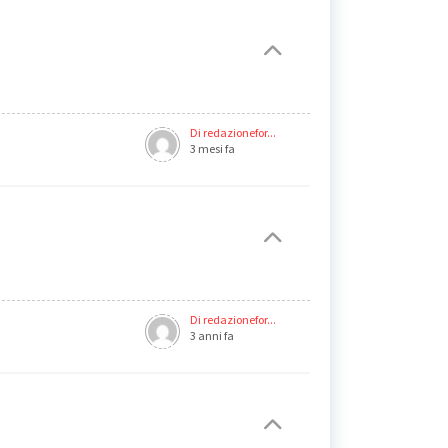
Di redazionefor...
3 mesi fa
Di redazionefor...
3 anni fa