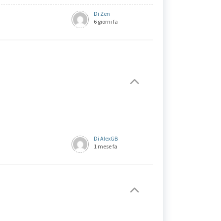
Di Zen
6 giorni fa
Di AlexGB
1 mese fa