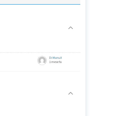
Di ManuX
1 mese fa