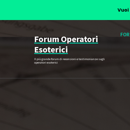
Vuoi 
Vai
al
FOR
Forum Operatori
contenuto
Esoterici
Il più grande forum di recensioni e testimonianze sugli
operatori esoterici