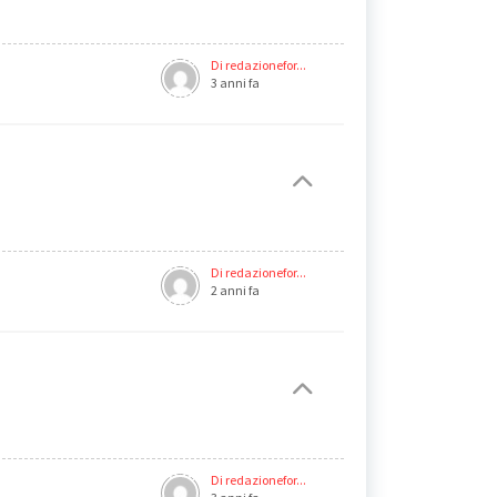
Di redazionefor...
3 anni fa
Di redazionefor...
2 anni fa
Di redazionefor...