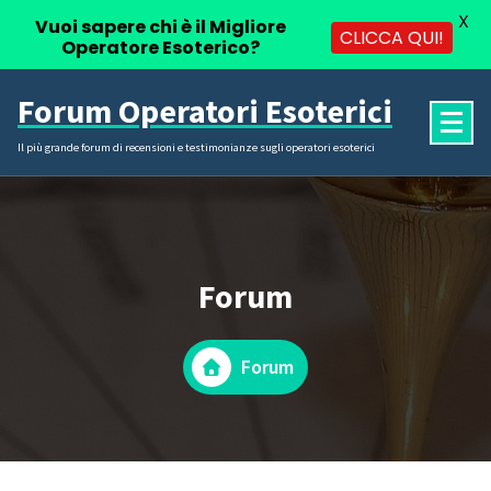
X
Vuoi sapere chi è il Migliore
CLICCA QUI!
Operatore Esoterico?
Vai
Forum Operatori Esoterici
al
contenuto
Il più grande forum di recensioni e testimonianze sugli operatori esoterici
Forum
Forum