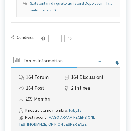
State lontani da questo truffatore! Dopo avermi fa...
vedi tutti i post
Condividi:
Forum Information
164
Forum
164
Discussioni
284
Post
2
In linea
299
Membri
Il nostro ultimo membro:
Faby15
Post recenti:
MAGO ARKAM RECENSIONI,
TESTIMONIANZE, OPINIONI, ESPERIENZE