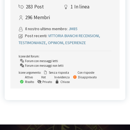
283
Post
1
In linea
296
Membri
Il nostro ultimo membro:
JM85
Post recenti:
VITTORIA BIANCHI RECENSIONI,
TESTIMONIANZE, OPINIONI, ESPERIENZE
Icone del forum:
Forum con messaggi letti
Forum con messaggi non letti
Icone argomento:
Senza risposta
Con risposte
Attivo
Hot
In evidenza
Disapprovato
Risolto
Privato
Chiuso