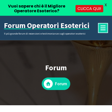
X
Vuoi sapere chi è il Migliore
CLICCA QUI!
Operatore Esoterico?
Vai
Forum Operatori Esoterici
al
contenuto
Il più grande forum di recensioni e testimonianze sugli operatori esoterici
Forum
Forum