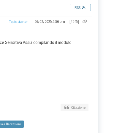
RSS
26/02/2025 5:56 pm
[#245]
Topic starter
rice Sensitiva Assia compilando il modulo
Citazione
Assia Recensioni