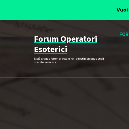
Vuoi 
Vai
al
FOR
Forum Operatori
contenuto
Esoterici
Il più grande forum di recensioni e testimonianze sugli
operatori esoterici