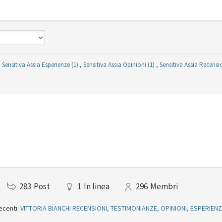
,
Sensitiva Assia Esperienze (1)
,
Sensitiva Assia Opinioni (1)
,
Sensitiva Assia Recensio
283
Post
1
In linea
296
Membri
ecenti:
VITTORIA BIANCHI RECENSIONI, TESTIMONIANZE, OPINIONI, ESPERIEN