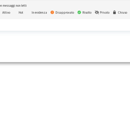
n messaggi non letti
Attivo
Hot
In evidenza
Disapprovato
Risolto
Privato
Chiuso