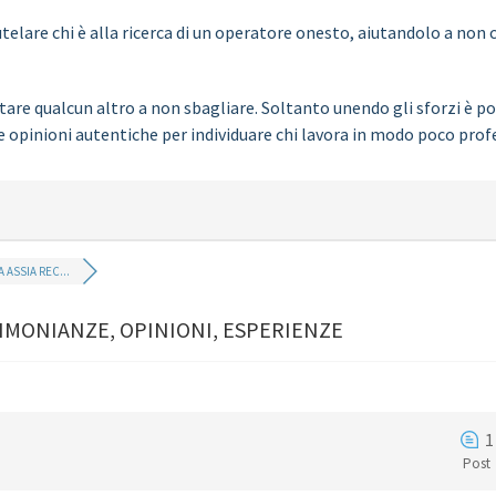
elare chi è alla ricerca di un operatore onesto, aiutandolo a non c
are qualcun altro a non sbagliare. Soltanto unendo gli sforzi è pos
e opinioni autentiche per individuare chi lavora in modo poco prof
 ASSIA REC...
TIMONIANZE, OPINIONI, ESPERIENZE
1
Post