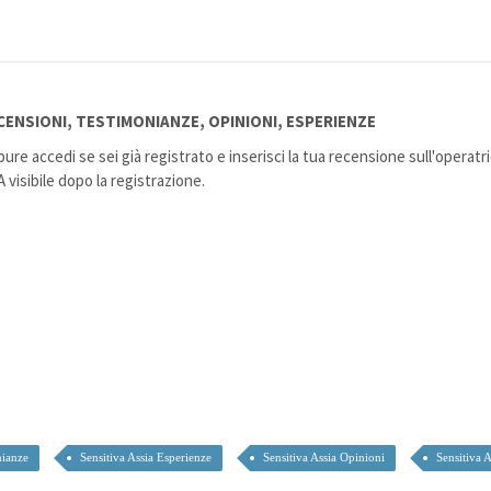
CENSIONI, TESTIMONIANZE, OPINIONI, ESPERIENZE
ure accedi se sei già registrato e inserisci la tua recensione sull'operat
isibile dopo la registrazione.
nianze
Sensitiva Assia Esperienze
Sensitiva Assia Opinioni
Sensitiva 