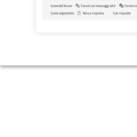
Icone del forum:
Forum con messaggi letti
Forum co
Icone argomento:
Senza risposta
Con risposte