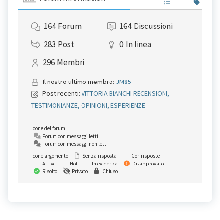
164
Forum
164
Discussioni
283
Post
0
In linea
296
Membri
Il nostro ultimo membro:
JM85
Post recenti:
VITTORIA BIANCHI RECENSIONI,
TESTIMONIANZE, OPINIONI, ESPERIENZE
Icone del forum:
Forum con messaggi letti
Forum con messaggi non letti
Icone argomento:
Senza risposta
Con risposte
Attivo
Hot
In evidenza
Disapprovato
Risolto
Privato
Chiuso