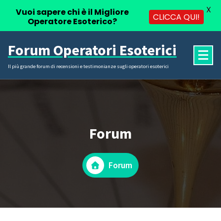
X
Vuoi sapere chi è il Migliore
CLICCA QUI!
Operatore Esoterico?
Vai
Forum Operatori Esoterici
al
contenuto
Il più grande forum di recensioni e testimonianze sugli operatori esoterici
Forum
Forum