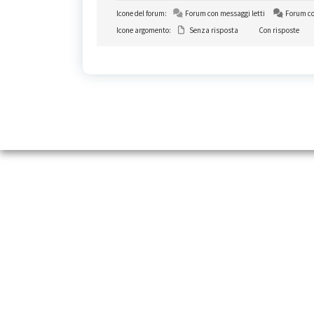
Icone del forum:
Forum con messaggi letti
Forum co
Icone argomento:
Senza risposta
Con risposte