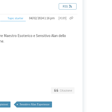
RSS
04/02/2024 1:16 pm
[#189]
Topic starter
ore Maestro Esoterico e Sensitivo Alan dello
ne.
Citazione
pinioni
Sensitivo Alan Esperienze