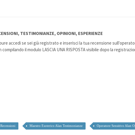
CENSIONI, TESTIMONIANZE, OPINIONI, ESPERIENZE
pure accedi se sei già registrato e inserisci la tua recensione sull'operat
an compilando il modulo LASCIA UNA RISPOSTA visibile dopo la registrazio
 Recensioni
Maestro Esoterico Alan Testimonianze
Operatore Sensitivo Alan O