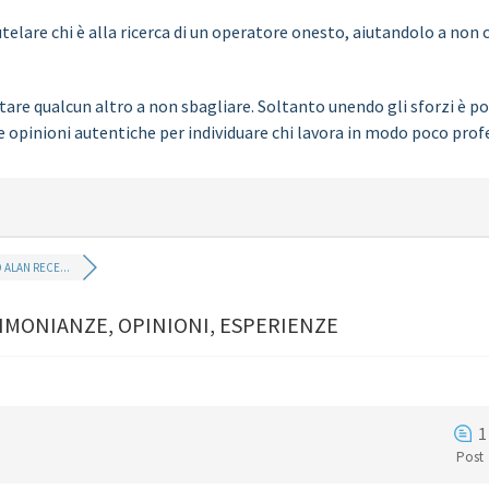
elare chi è alla ricerca di un operatore onesto, aiutandolo a non c
are qualcun altro a non sbagliare. Soltanto unendo gli sforzi è pos
e opinioni autentiche per individuare chi lavora in modo poco prof
 ALAN RECE...
IMONIANZE, OPINIONI, ESPERIENZE
1
Post