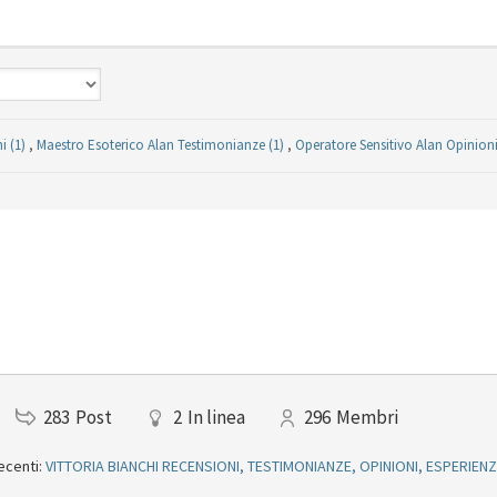
i (1)
,
Maestro Esoterico Alan Testimonianze (1)
,
Operatore Sensitivo Alan Opinioni
283
Post
2
In linea
296
Membri
ecenti:
VITTORIA BIANCHI RECENSIONI, TESTIMONIANZE, OPINIONI, ESPERIEN