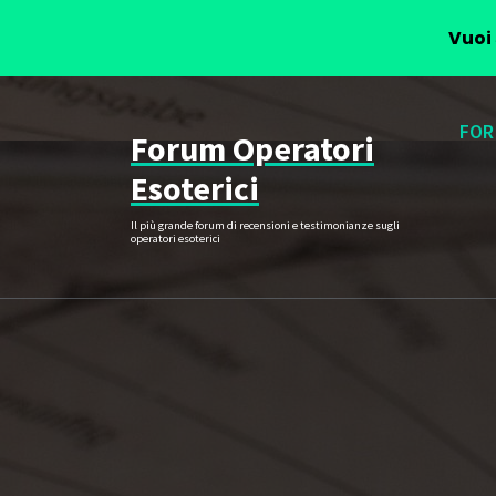
Vuoi 
Vai
al
FOR
Forum Operatori
contenuto
Esoterici
Il più grande forum di recensioni e testimonianze sugli
operatori esoterici