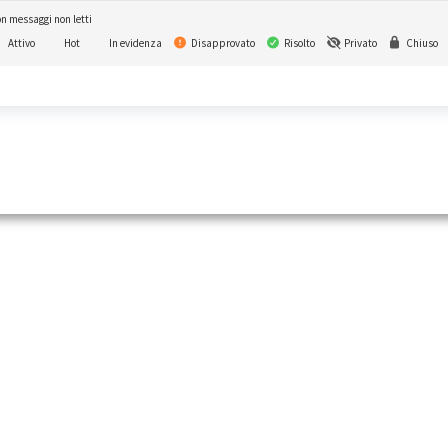
n messaggi non letti
Attivo
Hot
In evidenza
Disapprovato
Risolto
Privato
Chiuso